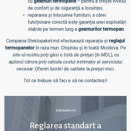
cu
geamuri termopane
– pentru a crește nivelul
de confort și de siguranță a locuinței;
repararea și înlocuirea furniturii, a cărei
funcționare corectă este garanția unei exploatări
stabile pe termen lung a
geamurilor termopan
.
Compania Steklopaket.md efectuează reparația și
reglajul
termopanelor
în raza mun. Chișinău și în toată Moldova. Pe
site-ul nostru poți găsi o listă de prețuri (în MDL), cu
ajutorul cărora poți calcula costul estimativ al serviciului
necesar. Oferim lucrări de calitate la prețuri mici.
Tot ce trebuie să faci e să ne contactezi!
Steklopaket.md
Reglarea standart a