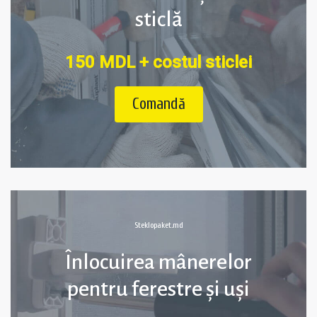
sticlă
150 MDL + costul sticlei
Comandă
Steklopaket.md
Înlocuirea mânerelor
pentru ferestre și uși