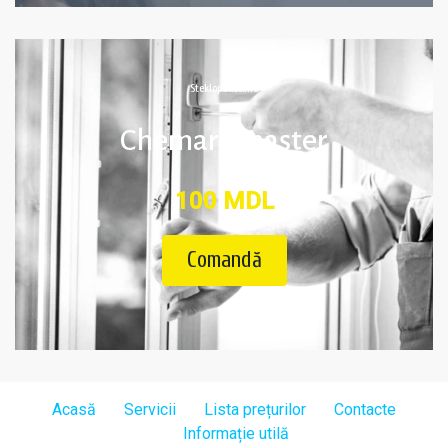
Steklopaket.md
Chemare mașter
100 MDL
Comandă
Acasă
Servicii
Lista prețurilor
Contacte
Informație utilă