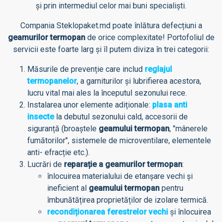
și prin intermediul celor mai buni specialiști.
Compania Steklopaket.md poate înlătura defecțiuni a
geamurilor termopan
de orice complexitate! Portofoliul de
servicii este foarte larg și îl putem diviza în trei categorii:
Măsurile de prevenție care includ
reglajul
termopanelor
, a garniturilor și lubrifierea acestora,
lucru vital mai ales la începutul sezonului rece.
Instalarea unor elemente adiționale:
plasa anti
insecte
la debutul sezonului cald, accesorii de
siguranță (broaștele
geamului termopan
, "mânerele
fumătorilor", sistemele de microventilare, elementele
anti- efracție etc.).
Lucrări de
reparație a geamurilor termopan
:
înlocuirea materialului de etanșare vechi și
ineficient al
geamului termopan
pentru
îmbunătățirea proprietăților de izolare termică.
recondiționarea ferestrelor vechi
și înlocuirea