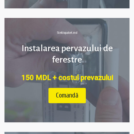
Steklopaket.md
Instalarea pervazului de
ferestre
150 MDL + costul prevazului
Comandă