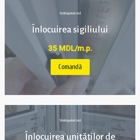
Steklopaket.md
Înlocuirea sigiliului
35 MDL/m.p.
Comandă
Steklopaket.md
Înlocuirea unităților de