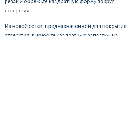
резак и обрежьте квадратную форму вокруг
отверстия.
Из новой сетки, предназначенной для покрытия
отверстия, вырежьте квадратную заплатку, на
несколько сантиметров больше, чем то, что нужно
заглушить. Разверните края и затем согните
провода через сетку, пока они не сцепятся. Клеите
края с клеем, подходящим для типа используемой
вами сетки.
большие отверстия
Для более крупных отверстий, превышающих 4-5
сантиметров, особенно сеток из стекловолокна, вам
нужно будет заменить всю сетку. Положите сетку