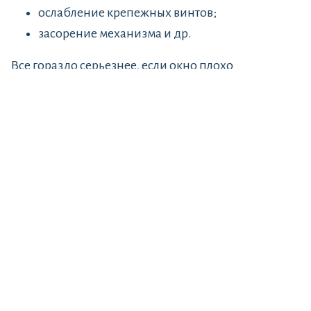
ослабление крепежных винтов;
засорение механизма и др.
Все гораздо серьезнее, если окно плохо
закрывается вследствие неправильной установки
рамы в проеме. В этом случае нужно
незамедлительно обращаться в компанию, которая
выполняет установку и
ремонт пластиковых окон
.
Обращайтесь к
профессионалам
Если вы ищете специалистов, которые
осуществляют
ремонт окон ПВХ в Кишинёве
,
обращайтесь в Steklopaket.md. Компания
предлагает большой перечень услуг по